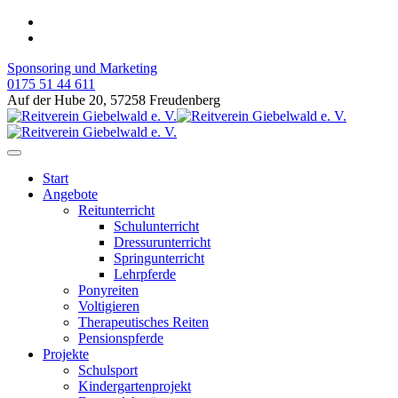
Sponsoring und Marketing
0175 51 44 611
Auf der Hube 20, 57258 Freudenberg
Start
Angebote
Reitunterricht
Schulunterricht
Dressurunterricht
Springunterricht
Lehrpferde
Ponyreiten
Voltigieren
Therapeutisches Reiten
Pensionspferde
Projekte
Schulsport
Kindergartenprojekt