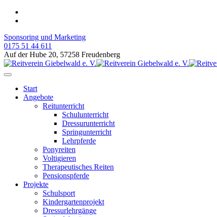
Sponsoring und Marketing
0175 51 44 611
Auf der Hube 20, 57258 Freudenberg
Start
Angebote
Reitunterricht
Schulunterricht
Dressurunterricht
Springunterricht
Lehrpferde
Ponyreiten
Voltigieren
Therapeutisches Reiten
Pensionspferde
Projekte
Schulsport
Kindergartenprojekt
Dressurlehrgänge