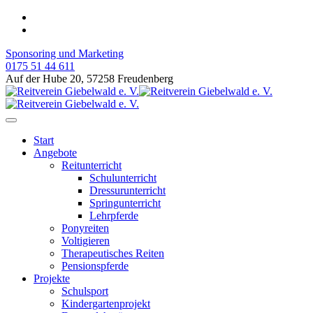
Sponsoring und Marketing
0175 51 44 611
Auf der Hube 20, 57258 Freudenberg
Start
Angebote
Reitunterricht
Schulunterricht
Dressurunterricht
Springunterricht
Lehrpferde
Ponyreiten
Voltigieren
Therapeutisches Reiten
Pensionspferde
Projekte
Schulsport
Kindergartenprojekt